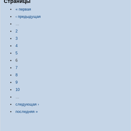
Страницы
« первая
‹ предыдущая
…
2
3
4
5
6
7
8
9
10
…
следующая ›
последняя »