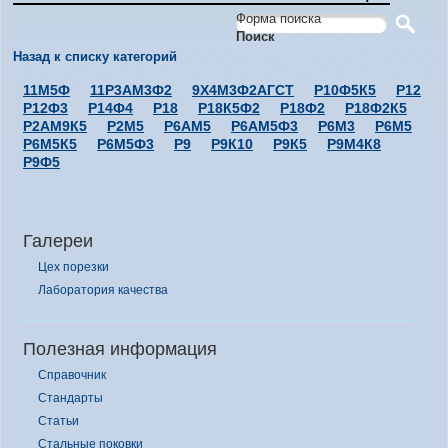
Форма поиска
Поиск
Назад к списку категорий
11М5Ф
11Р3АМ3Ф2
9Х4М3Ф2АГСТ
Р10Ф5К5
Р12
Р12Ф3
Р14Ф4
Р18
Р18К5Ф2
Р18Ф2
Р18Ф2К5
Р2АМ9К5
Р2М5
Р6АМ5
Р6АМ5Ф3
Р6М3
Р6М5
Р6М5К5
Р6М5Ф3
Р9
Р9К10
Р9К5
Р9М4К8
Р9Ф5
Галереи
Цех порезки
Лаборатория качества
Полезная информация
Справочник
Стандарты
Статьи
Стальные поковки