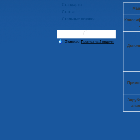
Стандарты
Мар
Статьи
Стальные поковки
Класси
:
Допол
Приме
Заруб
анал