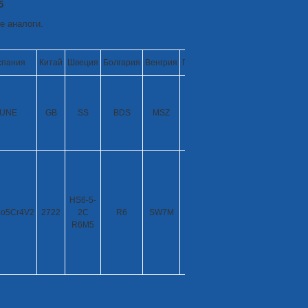
5
е аналоги.
спания
Китай
Швеция
Болгария
Венгрия
Польша
Румыния
Чехия
UNE
GB
SS
BDS
MSZ
PN
STAS
CSN
HS6-5-
BOHLERS6
o5Cr4V2
2722
2C
R6
SW7M
Rp5
19830
S600
R6M5