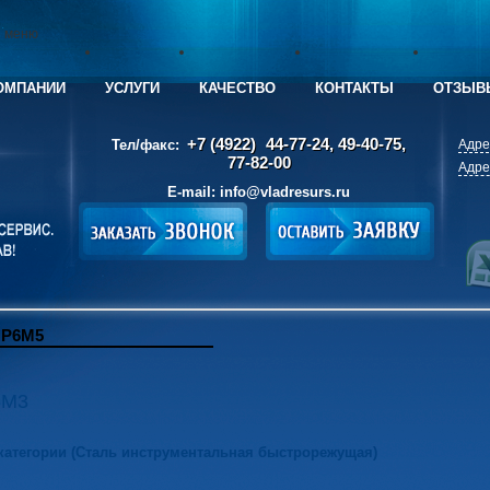
е меню
ОМПАНИИ
УСЛУГИ
КАЧЕСТВО
КОНТАКТЫ
ОТЗЫВ
+7 (4922)
44-77-24, 49-40-75,
Тел/факс:
Адре
77-82-00
Адре
E-mail:
info@vladresurs.ru
 Р6М5
6М3
 категории (Сталь инструментальная быстрорежущая)