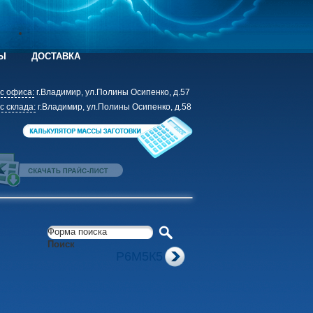
Ы
ДОСТАВКА
с офиса:
г.Владимир, ул.Полины Осипенко, д.57
с склада:
г.Владимир, ул.Полины Осипенко, д.58
Форма поиска
Поиск
Р6М5К5