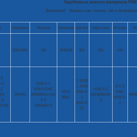
Зарубежные аналоги материала Р6М
Внимание! Указаны как точные, так и ближайши
А
Германия
Япония
Франция
Англия
Евросоюз
Италия
И
DIN,WNr
JIS
AFNOR
BS
EN
UNI
43
1.3339
-2
HS6-5-2
1.3343
6-5-2
-2
HS6-5-2HC
HS6-5-2
3343
HS6-5-
EM2
2S
SKH51
X85WMoCrV6-
X82WMoV6-
W6M
BM2
2
HS6-5-
-2
5-4
5
HS6-5-
2
CrV6-
Z85WDCV
2C