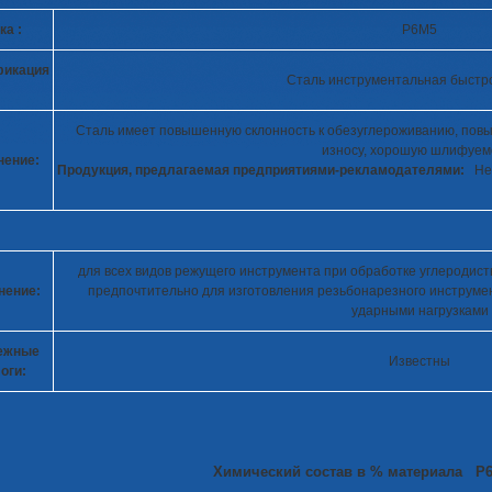
ка :
Р6М5
фикация
Сталь инструментальная быст
Сталь имеет повышенную склонность к обезуглероживанию, пов
износу, хорошую шлифуем
нение:
Продукция, предлагаемая предприятиями-рекламодателями:
Нет
для всех видов режущего инструмента при обработке углеродист
нение:
предпочтительно для изготовления резьбонарезного инструмен
ударными нагрузками
ежные
Известны
оги:
Химический состав в % материала Р