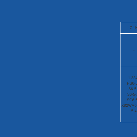
СШ
-
1.33
HS6-5
S6-5
S6-5-
SC6-5
X82WMo
5-4