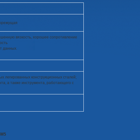
рорежущая
ышенную вязкость, хорошее сопротивление
ость
 данных.
ых легированных конструкционных сталей;
та, а также инструмента, работающего с
6М5