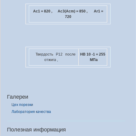
Ac
1
= 820 , Ac
3
(Ac
m
) = 850 , Ar
1
=
720
Твердость Р12 после
HB 10
-1
= 255
отжига ,
МПа
Галереи
Цех порезки
Лаборатория качества
Полезная информация