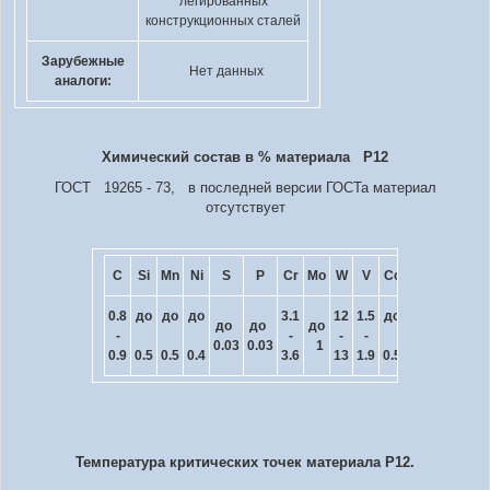
легированных
конструкционных сталей
Зарубежные
Нет данных
аналоги:
Химический состав в % материала Р12
ГОСТ 19265 - 73, в последней версии ГОСТа материал
отсутствует
C
Si
Mn
Ni
S
P
Cr
Mo
W
V
Co
0.8
до
до
до
3.1
12
1.5
до
до
до
до
-
-
-
-
0.03
0.03
1
0.9
0.5
0.5
0.4
3.6
13
1.9
0.5
Температура критических точек материала Р12.