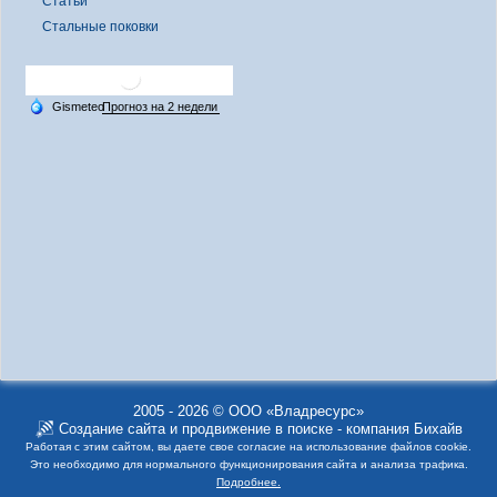
Статьи
Стальные поковки
2005 - 2026 © ООО «Владресурс»
Создание сайта
и
продвижение в поиске
- компания Бихайв
Работая с этим сайтом, вы даете свое согласие на использование файлов cookie.
Это необходимо для нормального функционирования сайта и анализа трафика.
Подробнее.