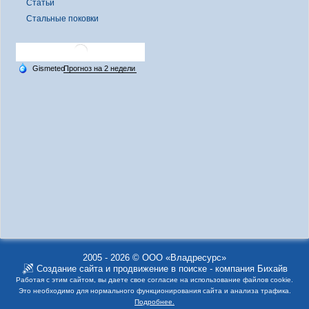
Статьи
Стальные поковки
2005 - 2026 © ООО «Владресурс»
Создание сайта
и
продвижение в поиске
- компания Бихайв
Работая с этим сайтом, вы даете свое согласие на использование файлов cookie.
Это необходимо для нормального функционирования сайта и анализа трафика.
Подробнее.