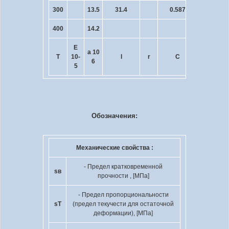
300
13.5
31.4
0.587
400
14.2
E
a 10
R 10
T
10
-
l
r
C
6
9
5
Обозначения:
Механические свойства :
- Предел кратковременной
s
в
прочности , [МПа]
- Предел пропорциональности
s
T
(предел текучести для остаточной
деформации), [МПа]