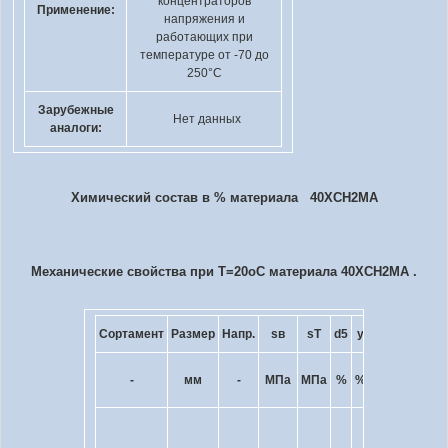
концентраторов
Применение:
напряжения и
работающих при
температуре от -70 до
250°C
Зарубежные
Нет данных
аналоги:
Химический состав в % материала 40ХСН2МА
Механические свойства при Т=20
o
С материала 40ХСН2МА .
Сортамент
Размер
Напр.
s
в
s
T
d
5
y
KCU
Термоо
кДж
-
мм
-
МПа
МПа
%
%
-
/ м
2
Закал
900
o