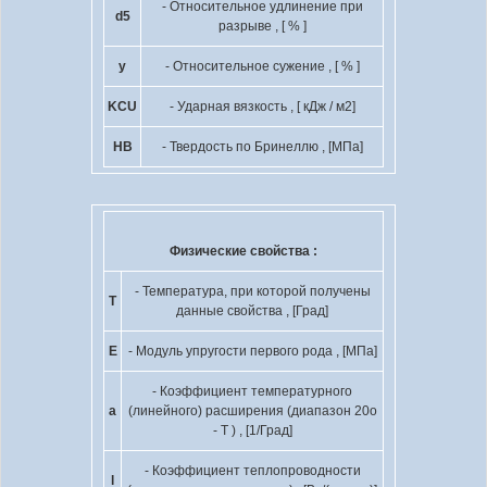
- Относительное удлинение при
d
5
разрыве , [ % ]
y
- Относительное сужение , [ % ]
KCU
- Ударная вязкость , [ кДж / м
2
]
HB
- Твердость по Бринеллю , [МПа]
Физические свойства :
- Температура, при которой получены
T
данные свойства , [Град]
E
- Модуль упругости первого рода , [МПа]
- Коэффициент температурного
a
(линейного) расширения (диапазон 20
o
- T ) , [1/Град]
- Коэффициент теплопроводности
l