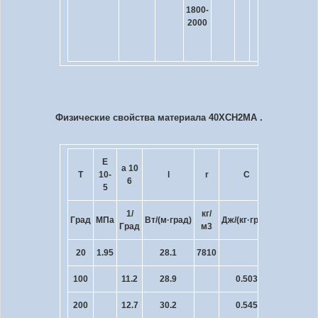
1800-
масл
2000
Отпу
200 
260
o
Физические свойства материала 40ХСН2МА .
E
a 10
R 10
T
10
-
l
r
C
6
9
5
1/
кг/
Град
МПа
Вт/(м·град)
Дж/(кг·град)
Ом·м
Град
м
3
20
1.95
28.1
7810
430
100
11.2
28.9
0.503
200
12.7
30.2
0.545