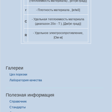
(теплоемкость материала) , [Вт/(м·град)]
r
- Плотность материала , [кг/м
3
]
- Удельная теплоемкость материала
C
(диапазон 20
o
- T ), [Дж/(кг·град)]
- Удельное электросопротивление,
R
[Ом·м]
Галереи
Цех порезки
Лаборатория качества
Полезная информация
Справочник
Стандарты