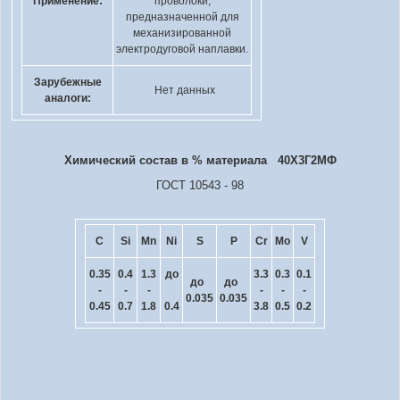
Применение:
проволоки,
предназначенной для
механизированной
электродуговой наплавки.
Зарубежные
Нет данных
аналоги:
Химический состав в % материала 40Х3Г2МФ
ГОСТ 10543 - 98
C
Si
Mn
Ni
S
P
Cr
Mo
V
0.35
0.4
1.3
до
3.3
0.3
0.1
до
до
-
-
-
-
-
-
0.035
0.035
0.45
0.7
1.8
0.4
3.8
0.5
0.2