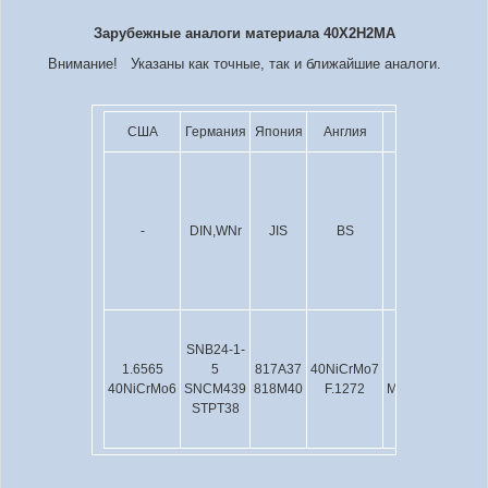
Зарубежные аналоги материала 40Х2Н2МА
Внимание! Указаны как точные, так и ближайшие аналоги.
США
Германия
Япония
Англия
Испания
-
DIN,WNr
JIS
BS
UNE
SNB24-1-
1.6565
5
817A37
40NiCrMo7
40CrNiMoA
40NiCrMo6
SNCM439
818M40
F.1272
ML40CrNiMoA
STPT38