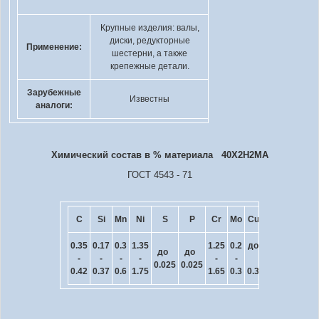
Крупные изделия: валы,
диски, редукторные
Применение:
шестерни, а также
крепежные детали.
Зарубежные
Известны
аналоги:
Химический состав в % материала 40Х2Н2МА
ГОСТ 4543 - 71
C
Si
Mn
Ni
S
P
Cr
Mo
Cu
0.35
0.17
0.3
1.35
1.25
0.2
до
до
до
-
-
-
-
-
-
0.025
0.025
0.42
0.37
0.6
1.75
1.65
0.3
0.3