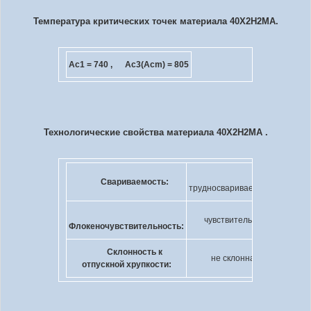
Температура критических точек материала 40Х2Н2МА.
Ac
1
= 740 , Ac
3
(Ac
m
) = 805
Технологические свойства материала 40Х2Н2МА .
Свариваемость:
трудносвариваемая.
чувствительна.
Флокеночувствительность:
Склонность к
не склонна.
отпускной хрупкости: