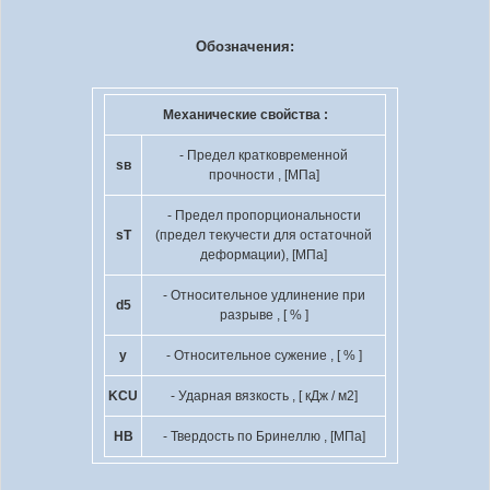
Обозначения:
Механические свойства :
- Предел кратковременной
s
в
прочности , [МПа]
- Предел пропорциональности
s
T
(предел текучести для остаточной
деформации), [МПа]
- Относительное удлинение при
d
5
разрыве , [ % ]
y
- Относительное сужение , [ % ]
KCU
- Ударная вязкость , [ кДж / м
2
]
HB
- Твердость по Бринеллю , [МПа]