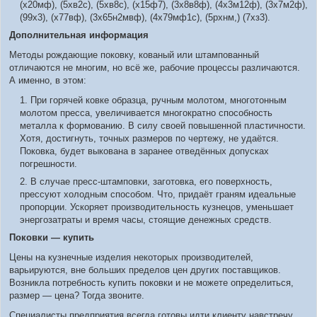
(х20мф), (5хв2с), (5хв8с), (х15ф7), (3х8в8ф), (4х3м12ф), (3х7м2ф),
(99х3), (х77вф), (3х65н2мвф), (4х79мф1с), (5рхнм,) (7хз3).
Дополнительная информация
Методы рождающие поковку, кованый или штампованный
отличаются не многим, но всё же, рабочие процессы различаются.
А именно, в этом:
При горячей ковке образца, ручным молотом, многотонным
молотом пресса, увеличивается многократно способность
металла к формованию. В силу своей повышенной пластичности.
Хотя, достигнуть, точных размеров по чертежу, не удаётся.
Поковка, будет выкована в заранее отведённых допусках
погрешности.
В случае пресс-штамповки, заготовка, его поверхность,
прессуют холодным способом. Что, придаёт граням идеальные
пропорции. Ускоряет производительность кузнецов, уменьшает
энергозатраты и время часы, стоящие денежных средств.
Поковки — купить
Цены на кузнечные изделия некоторых производителей,
варьируются, вне больших пределов цен других поставщиков.
Возникла потребность купить поковки и не можете определиться,
размер — цена? Тогда звоните.
Специалисты предприятия всегда готовы идти клиенту навстречу.