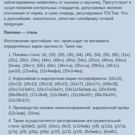
заблаговременно избавляясь от окалины и заусенец. Присутствует и
существование контрольных стандартов, допускаемых величин
отклонения от нормы, в свою очередь, регулируемых ГОСТом. Что,
в дальнейшем, значительно, облегчает калибровку готовой
продукции.
Поковка — сталь
Изготовление простейших тел, происходит из материала
определённых марок прочности. Таких как:
Поковка стали: (4), (10), (20), (30), (44), (45), (54), (55), (65), (11х),
(25х), (30х), (34х), (44х), (40хс), (45х), (54х), (25хн), (40хн), (54хн),
(5хнм), (19хгт), (55г), (64г), (34хгса), (35хгса), (09г5с), (18г1с),
(шх10), (12хн6а), (12х4нвфа), (20х2н4ва).
Коррозийная и жаропрочная марки полуфабриката: (10х13),
(15х13), (20х13), (35х13), (45х13), (15х17), (10х17т), (100х18),
(10х17н13м5т), (10х17н13м2т), (18х11н5в2мф-ш), (20х10н9),
(08х08н10), (17х18н9), (12х18н9т), (12х18н10т), (08х18н10т),
(12х18н12т).
Производство поковок низколегированной, жаропрочной пробы:
(12х1мф), (10хм).
Также осуществляется заготавливание инструментальной
стали: (р10м5), (р24), (10хс), (9х2), (х124мф), (у8), (у12а), (у17а),
(у7а), (у9), (у8а), (у9а), (у10), (у13), (у14), (9х5мфс), (6хв8с),