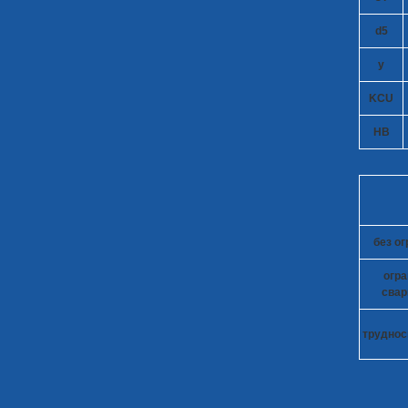
d
5
y
KCU
HB
без о
огр
свар
труднос