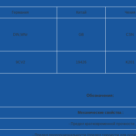
Германия
Китай
Чехия
DIN,WNr
GB
CSN
9CV2
19426
K201
Обозначения:
Механические свойства :
- Предел кратковременной прочности ,
- Предел пропорциональности (предел текучести для оста