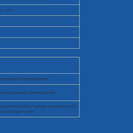
, [ % ]
последующей термообработки
. и последующей термообработке
 дополнительные операции: подогрев до 200-
после сварки - отжиг