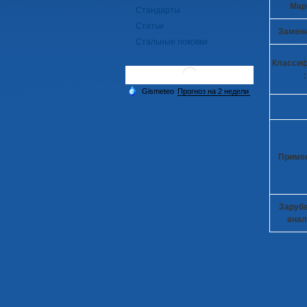
Марк
Стандарты
Статьи
Замени
Стальные поковки
Класси
:
Приме
Заруб
анал