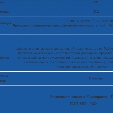
а :
9Х1
тель:
9Х2
Сталь инструментальная леги
фикация
Продукция, предлагаемая предприятиями-рекламодателями:
Нет
рабочие и опорные валки для холодной прокатки металлов. Рабоч
проволочных обжимных и сортовых станов для горячей прокатк
нение:
износу и работающие в условиях минимальных или умеренных уд
листовых станов для горячей прокатки металла. Клейма, пр
деревообрабатывающий инструмент и 
ежные
Известны
оги:
Химический состав в % материала 9
ГОСТ 5950 - 2000