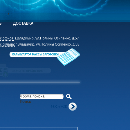
Ы
ДОСТАВКА
с офиса:
г.Владимир, ул.Полины Осипенко, д.57
с склада:
г.Владимир, ул.Полины Осипенко, д.58
Форма поиска
Поиск
9Х5ВФ