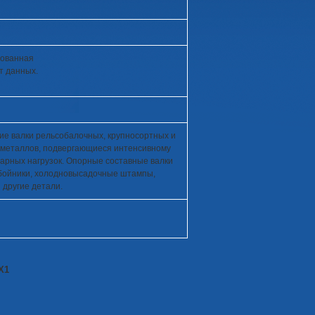
рованная
 данных.
ие валки рельсобалочных, крупносортных и
и металлов, подвергающиеся интенсивному
арных нагрузок. Опорные составные валки
обойники, холодновысадочные штампы,
другие детали.
Х1