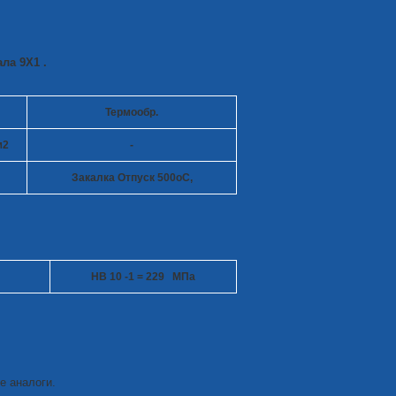
ла 9Х1 .
Термообр.
м
2
-
Закалка Отпуск 500
o
C,
HB 10
-1
= 229 МПа
е аналоги.