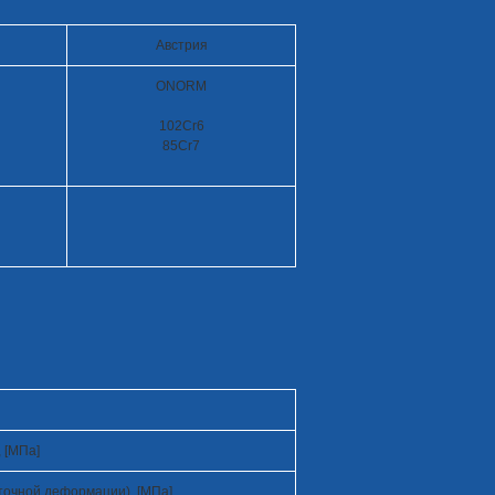
Австрия
ONORM
102Cr6
85Cr7
 [МПа]
точной деформации), [МПа]