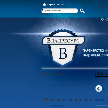
Карта сайта
Главно
Форма поиска
Поиск
О К
Галереи
СТАЛЬ 
Цех порезки
Лаборатория качества
9
Полезная информация
Назад к
Справочник