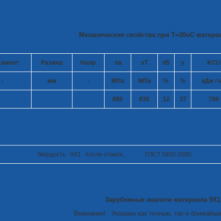
Механические свойства при Т=20
o
С материа
тамент
Размер
Напр.
s
в
s
T
d
5
y
KCU
-
мм
-
МПа
МПа
%
%
кДж / 
880
830
12
37
700
Твердость 9Х1 после отжига , ГОСТ 5950-2000
Зарубежные аналоги материала 9Х1
Внимание! Указаны как точные, так и ближайши