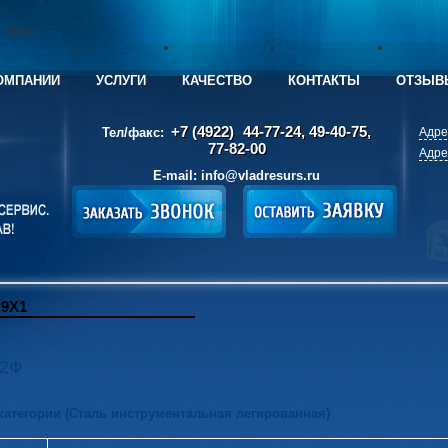
е меню
ОМПАНИИ
УСЛУГИ
КАЧЕСТВО
КОНТАКТЫ
ОТЗЫВ
+7 (4922)
44-77-24, 49-40-75,
Тел/факс:
Адре
77-82-00
Адре
E-mail:
info@vladresurs.ru
9Х1
Г2Ф
 категории (Сталь инструментальная легированная)