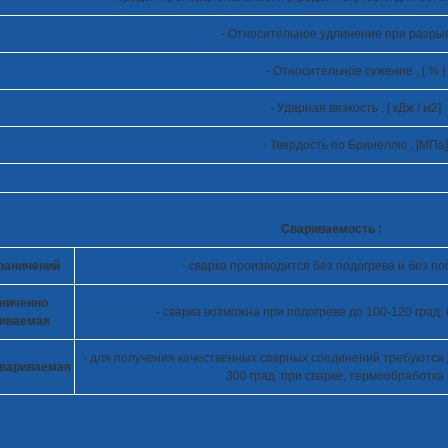
- Относительное удлинение при разрыве 
- Относительное сужение , [ % ]
- Ударная вязкость , [ кДж / м
2
]
- Твердость по Бринеллю , [МПа]
Свариваемость :
граничений
- сварка производится без подогрева и без 
аниченно
- сварка возможна при подогреве до 100-120 град
иваемая
- для получения качественных сварных соединений требуются
вариваемая
300 град. при сварке, термообработка 