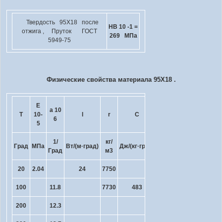
Твердость 95Х18 после
HB 10
-1
=
отжига , Пруток ГОСТ
269 МПа
5949-75
Физические свойства материала 95Х18 .
E
a 10
R 10
T
10
-
l
r
C
6
9
5
1/
кг/
Град
МПа
Вт/(м·град)
Дж/(кг·град)
Ом·м
Град
м
3
20
2.04
24
7750
100
11.8
7730
483
200
12.3