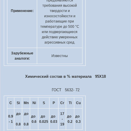
предъявляются
требования высокой
Применение:
твердости и
износостойкости и
работающие при
температуре до 500 °С
или подвергающиеся
действию умеренных
агрессивных сред.
Зарубежные
Известны
аналоги:
Химический состав в % материала 95Х18
ГОСТ 5632- 72
C
Si
Mn
Ni
S
P
Cr
Ti
Cu
до
до
17
0.9
до
до
до
до
до
-
- 1
0.6
0.025
0.03
0.2
0.3
0.8
0.8
19