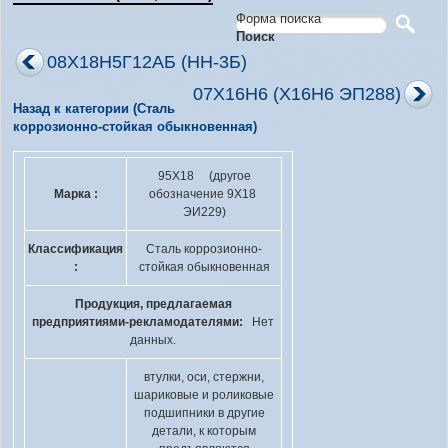
Форма поиска
Поиск
08Х18Н5Г12АБ (НН-3Б)
07Х16Н6 (Х16Н6 ЭП288)
Назад к категории (Сталь
коррозионно-стойкая обыкновенная)
95Х18 (другое
Марка :
обозначение 9Х18
ЭИ229)
Классификация
Сталь коррозионно-
:
стойкая обыкновенная
Продукция, предлагаемая
предприятиями-рекламодателями:
Нет
данных.
втулки, оси, стержни,
шариковые и роликовые
подшипники в другие
детали, к которым