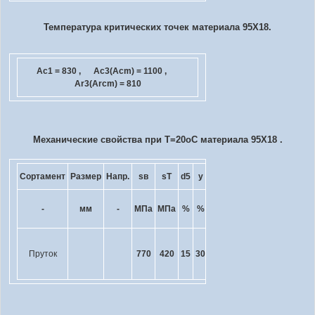
Температура критических точек материала 95Х18.
Ac
1
= 830 , Ac
3
(Ac
m
) = 1100 ,
Ar
3
(Arc
m
) = 810
Механические свойства при Т=20
o
С материала 95Х18 .
Сортамент
Размер
Напр.
s
в
s
T
d
5
y
KCU
Термообр.
кДж
-
мм
-
МПа
МПа
%
%
-
/ м
2
Отжиг 885
Пруток
770
420
15
30
- 920
o
C, 1
- 2ч,