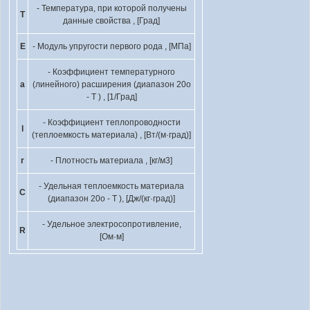
- Температура, при которой получены
T
данные свойства , [Град]
E
- Модуль упругости первого рода , [МПа]
- Коэффициент температурного
a
(линейного) расширения (диапазон 20
o
- T ) , [1/Град]
- Коэффициент теплопроводности
l
(теплоемкость материала) , [Вт/(м·град)]
r
- Плотность материала , [кг/м
3
]
- Удельная теплоемкость материала
C
(диапазон 20
o
- T ), [Дж/(кг·град)]
- Удельное электросопротивление,
R
[Ом·м]