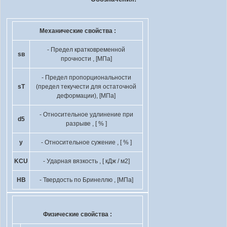
Механические свойства :
- Предел кратковременной
s
в
прочности , [МПа]
- Предел пропорциональности
s
T
(предел текучести для остаточной
деформации), [МПа]
- Относительное удлинение при
d
5
разрыве , [ % ]
y
- Относительное сужение , [ % ]
KCU
- Ударная вязкость , [ кДж / м
2
]
HB
- Твердость по Бринеллю , [МПа]
Физические свойства :