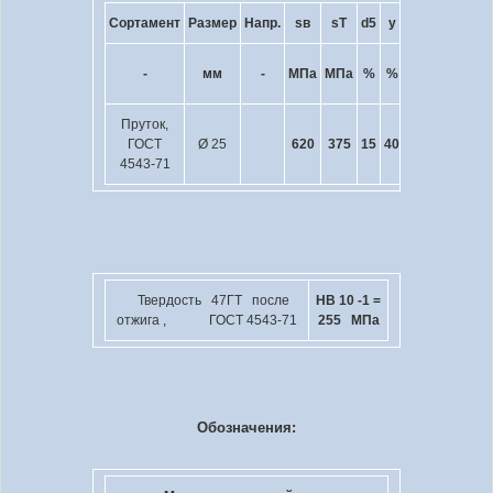
Сортамент
Размер
Напр.
s
в
s
T
d
5
y
KCU
Терм
кДж
-
мм
-
МПа
МПа
%
%
/ м
2
Пруток,
Нормал
ГОСТ
Ø 25
620
375
15
40
820 - 
4543-71
воз
Твердость 47ГТ после
HB 10
-1
=
отжига , ГОСТ 4543-71
255 МПа
Обозначения: