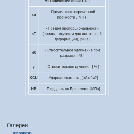
Механические свойства :
- Предел кратковременной
s
в
прочности , [МПа]
- Предел пропорциональности
s
T
(предел текучести для остаточной
деформации), [МПа]
- Относительное удлинение при
d
5
разрыве , [ % ]
y
- Относительное сужение , [ % ]
KCU
- Ударная вязкость , [ кДж / м
2
]
HB
- Твердость по Бринеллю , [МПа]
Галереи
Цех порезки