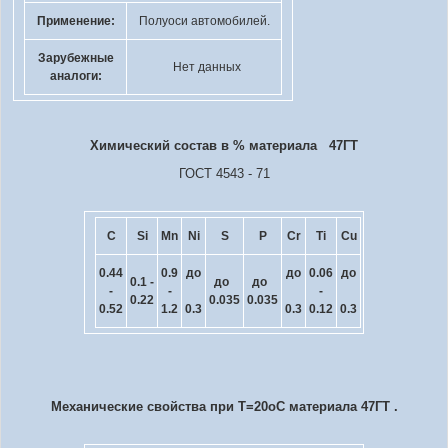
Применение:
Полуоси автомобилей.
Зарубежные
Нет данных
аналоги:
Химический состав в % материала 47ГТ
ГОСТ 4543 - 71
C
Si
Mn
Ni
S
P
Cr
Ti
Cu
0.44
0.9
до
до
0.06
до
0.1 -
до
до
-
-
-
0.22
0.035
0.035
0.52
1.2
0.3
0.3
0.12
0.3
Механические свойства при Т=20
o
С материала 47ГТ .