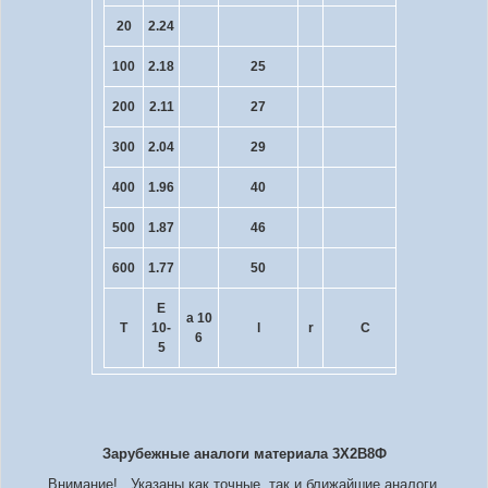
20
2.24
100
2.18
25
250
200
2.11
27
200
300
2.04
29
170
400
1.96
40
140
500
1.87
46
120
600
1.77
50
E
a 10
R 10
T
10
-
l
r
C
6
9
5
Зарубежные аналоги материала 3Х2В8Ф
Внимание! Указаны как точные, так и ближайшие аналоги.