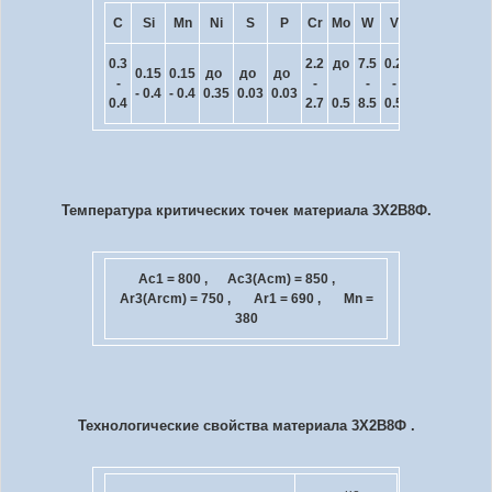
C
Si
Mn
Ni
S
P
Cr
Mo
W
V
Cu
0.3
2.2
до
7.5
0.2
0.15
0.15
до
до
до
до
-
-
-
-
- 0.4
- 0.4
0.35
0.03
0.03
0.03
0.4
2.7
0.5
8.5
0.5
Температура критических точек материала 3Х2В8Ф.
Ac
1
= 800 , Ac
3
(Ac
m
) = 850 ,
Ar
3
(Arc
m
) = 750 , Ar
1
= 690 , Mn =
380
Технологические свойства материала 3Х2В8Ф .