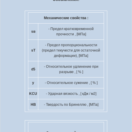
Механические свойства :
- Предел кратковременной
s
в
прочности , [МПа]
- Предел пропорциональности
s
T
(предел текучести для остаточной
деформации), [МПа]
- Относительное удлинение при
d
5
разрыве , [ % ]
y
- Относительное сужение , [ % ]
KCU
- Ударная вязкость , [ кДж / м
2
]
HB
- Твердость по Бринеллю , [МПа]