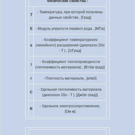
Физические свойства :
- Температура, при которой получены
T
данные свойства , [Град]
E
- Модуль упругости первого рода , [МПа]
- Коэффициент температурного
a
(линейного) расширения (диапазон 20
o
- T ) , [1/Град]
- Коэффициент теплопроводности
l
(теплоемкость материала) , [Вт/(м·град)]
r
- Плотность материала , [кг/м
3
]
- Удельная теплоемкость материала
C
(диапазон 20
o
- T ), [Дж/(кг·град)]
- Удельное электросопротивление,
R
[Ом·м]