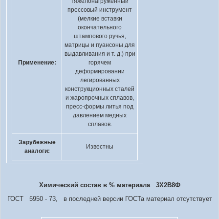
тяжелонагруженный
прессовый инструмент
(мелкие вставки
окончательного
штампового ручья,
матрицы и пуансоны для
выдавливания и т. д.) при
Применение:
горячем
деформировании
легированных
конструкционных сталей
и жаропрочных сплавов,
пресс-формы литья под
давлением медных
сплавов.
Зарубежные
Известны
аналоги:
Химический состав в % материала 3Х2В8Ф
ГОСТ 5950 - 73, в последней версии ГОСТа материал отсутствует