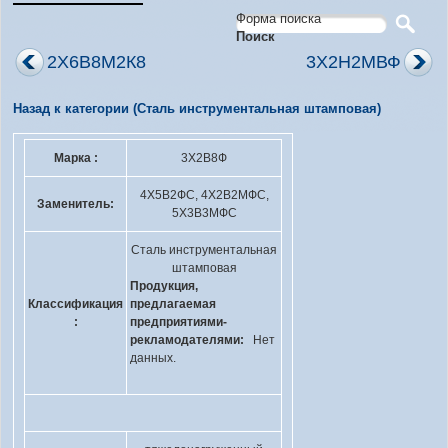
Форма поиска
Поиск
2Х6В8М2К8
3Х2Н2МВФ
Назад к категории (Сталь инструментальная штамповая)
Марка :
3Х2В8Ф
4Х5В2ФС, 4Х2В2МФС,
Заменитель:
5Х3В3МФС
Сталь инструментальная
штамповая
Продукция,
Классификация
предлагаемая
:
предприятиями-
рекламодателями:
Нет
данных.