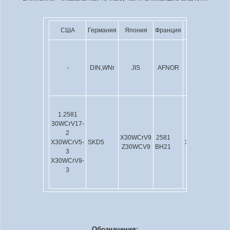
США
Германия
Япония
Франция
Англия
Е
-
DIN,WNr
JIS
AFNOR
BS
1.2581
30WCrV17-
2
1.2581
X30WCrV9
2581
X3
X30WCrV5-
SKD5
X30WCrV9-
Z30WCV9
BH21
3
3
X30WCrV9-
3
Обозначения: