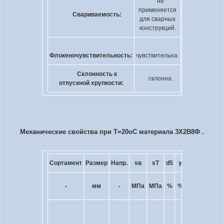
не
применяется
Свариваемость:
для сварных
конструкций.
Флокеночувствительность:
чувствительна.
Склонность к
склонна.
отпускной хрупкости:
Механические свойства при Т=20
o
С материала 3Х2В8Ф .
Сортамент
Размер
Напр.
s
в
s
T
d
5
y
KCU
Термоо
кДж
-
мм
-
МПа
МПа
%
%
-
/ м
2
Зака
1130