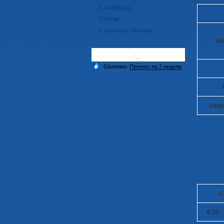
Стандарты
Статьи
Стальные поковки
Кл
Зару
C
0.35 -