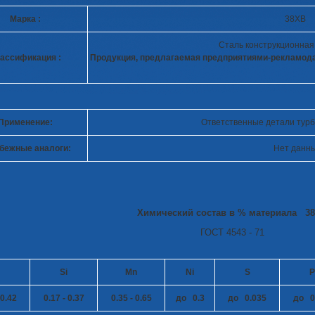
Марка :
38ХВ
Сталь конструкционная
ассификация :
Продукция, предлагаемая предприятиями-рекламод
Применение:
Ответственные детали турб
бежные аналоги:
Нет данн
Химический состав в % материала 3
ГОСТ 4543 - 71
Si
Mn
Ni
S
P
 0.42
0.17 - 0.37
0.35 - 0.65
до 0.3
до 0.035
до 0