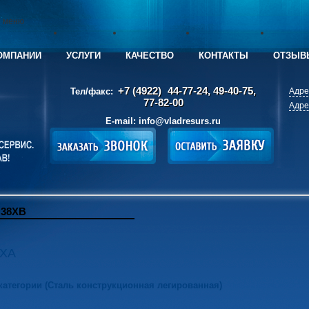
е меню
ОМПАНИИ
УСЛУГИ
КАЧЕСТВО
КОНТАКТЫ
ОТЗЫВ
+7 (4922)
44-77-24, 49-40-75,
Тел/факс:
Адре
77-82-00
Адре
E-mail:
info@vladresurs.ru
 38ХВ
8ХА
 категории (Сталь конструкционная легированная)