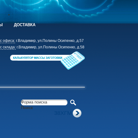
Ы
ДОСТАВКА
с офиса:
г.Владимир, ул.Полины Осипенко, д.57
с склада:
г.Владимир, ул.Полины Осипенко, д.58
Форма поиска
Поиск
38ХГМ