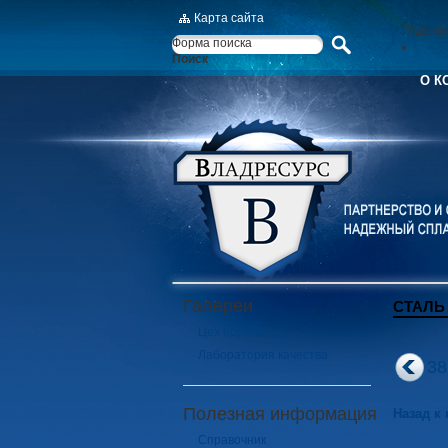
Карта сайта
Главно
Форма поиска
Поиск
О К
Галереи
СТАЛЬ
Цех порезки
Лаборатория качества
3
Полезная информация
Назад к
Справочник