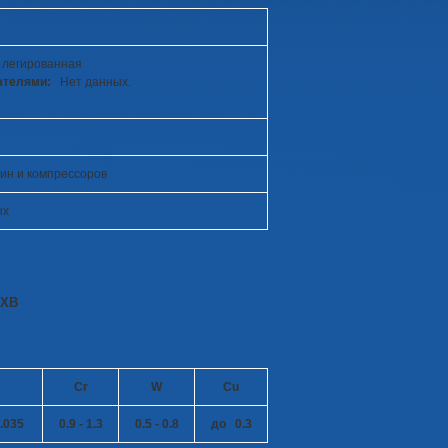
 легированная
ателями:
Нет данных.
ин и компрессоров
ых
8ХВ
Cr
W
Cu
.035
0.9 - 1.3
0.5 - 0.8
до 0.3