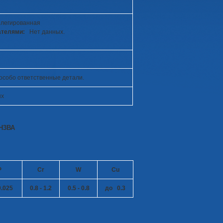
 легированная
ателями:
Нет данных.
 особо ответственные детали.
ых
Н3ВА
P
Cr
W
Cu
.025
0.8 - 1.2
0.5 - 0.8
до 0.3