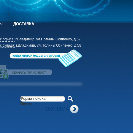
Ы
ДОСТАВКА
с офиса:
г.Владимир, ул.Полины Осипенко, д.57
с склада:
г.Владимир, ул.Полины Осипенко, д.58
Форма поиска
Поиск
38ХН3МА