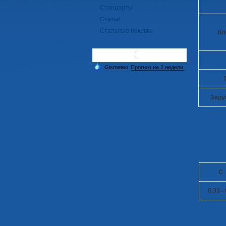
Стандарты
Статьи
Стальные поковки
Кл
Зару
C
0.33 - 