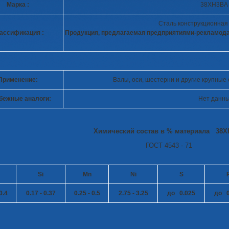
Марка :
38ХН3ВА
Сталь конструкционная
ассификация :
Продукция, предлагаемая предприятиями-рекламод
Применение:
Валы, оси, шестерни и другие крупные
бежные аналоги:
Нет данн
Химический состав в % материала 38Х
ГОСТ 4543 - 71
Si
Mn
Ni
S
0.4
0.17 - 0.37
0.25 - 0.5
2.75 - 3.25
до 0.025
до 0