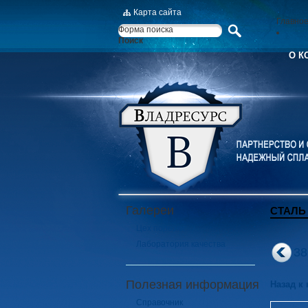
Карта сайта
Главно
Форма поиска
Поиск
О К
Галереи
СТАЛЬ
Цех порезки
Лаборатория качества
3
Полезная информация
Назад к
Справочник