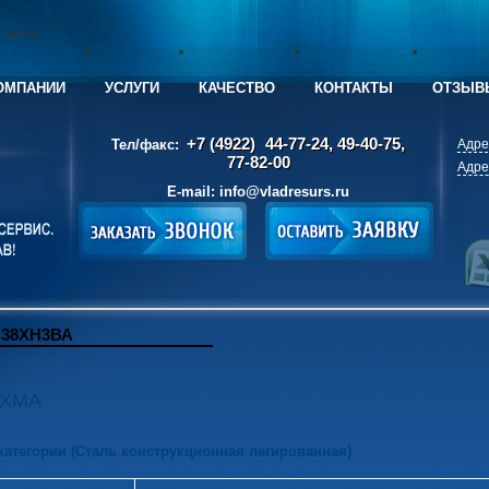
е меню
ОМПАНИИ
УСЛУГИ
КАЧЕСТВО
КОНТАКТЫ
ОТЗЫВ
+7 (4922)
44-77-24, 49-40-75,
Тел/факс:
Адре
77-82-00
Адре
E-mail:
info@vladresurs.ru
 38ХН3ВА
8ХМА
 категории (Сталь конструкционная легированная)