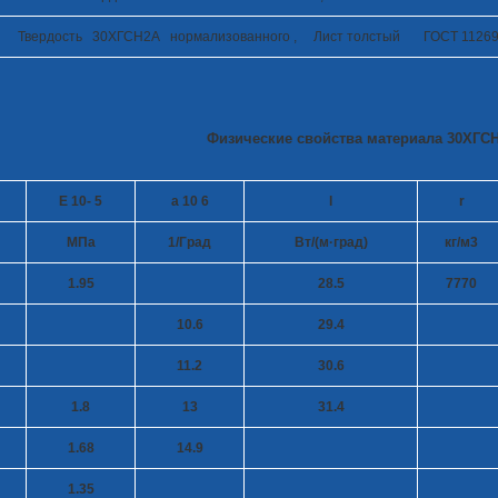
Твердость 30ХГСН2А нормализованного , Лист толстый ГОСТ 11269
Физические свойства материала 30ХГСН
E 10
- 5
a 10
6
l
r
МПа
1/Град
Вт/(м·град)
кг/м
3
1.95
28.5
7770
10.6
29.4
11.2
30.6
1.8
13
31.4
1.68
14.9
1.35