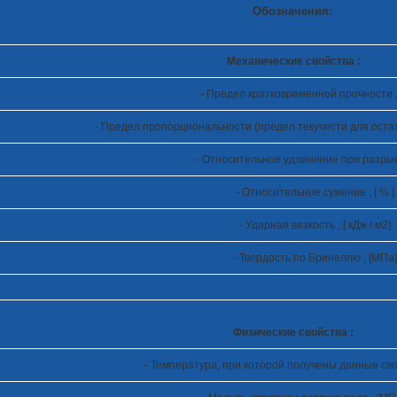
Обозначения:
Механические свойства :
- Предел кратковременной прочности ,
- Предел пропорциональности (предел текучести для оста
- Относительное удлинение при разрыве 
- Относительное сужение , [ % ]
- Ударная вязкость , [ кДж / м
2
]
- Твердость по Бринеллю , [МПа]
Физические свойства :
- Температура, при которой получены данные свой