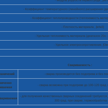
- Модуль упругости первого рода , [МП
- Коэффициент температурного (линейного) расширения (ди
- Коэффициент теплопроводности (теплоемкость материа
- Плотность материала , [кг/м
3
]
- Удельная теплоемкость материала (диапазон 20
o
-
- Удельное электросопротивление, [Ом
Свариваемость :
граничений
- сварка производится без подогрева и без 
аниченно
- сварка возможна при подогреве до 100-120 град
иваемая
- для получения качественных сварных соединений требуются
вариваемая
300 град. при сварке, термообработка 