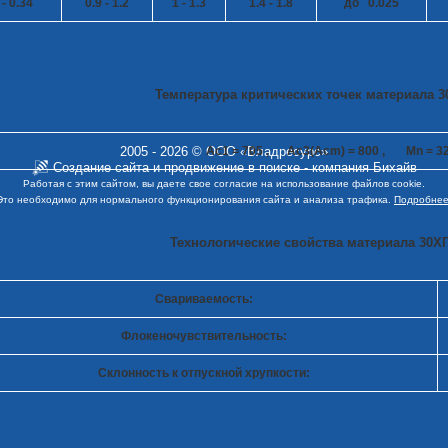
 - 0.34
0.9 - 1.2
1 - 1.3
1.4 - 1.8
до 0.025
Температура критических точек материала 
Ac
1
= 705 , Ac
3
(Ac
m
) = 800 , Mn = 3
2005 - 2026 © ООО «Владресурс»
Создание сайта
и
продвижение в поиске
- компания Бихайв
Работая с этим сайтом, вы даете свое согласие на использование файлов cookie.
Это необходимо для нормального функционирования сайта и анализа трафика.
Подробнее
Технологические свойства материала 30ХГ
Свариваемость:
Флокеночувствительность:
Склонность к отпускной хрупкости: