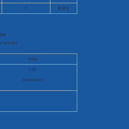
C
R 10
9
Н2А
е аналоги.
Чехия
CSN
30ChGSN2A