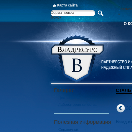
Карта сайта
Главно
Форма поиска
Поиск
О К
Галереи
СТАЛЬ
Цех порезки
Лаборатория качества
3
Полезная информация
Назад к
Справочник