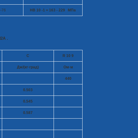
-76
HB 10
-1
= 163 - 229 МПа
2А .
C
R 10
9
Дж/(кг·град)
Ом·м
440
0.503
0.545
0.587