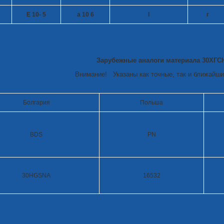
E 10
- 5
a 10
6
l
r
Зарубежные аналоги материала 30ХГС
Внимание! Указаны как точные, так и ближайши
Болгария
Польша
BDS
PN
30HGSNA
16532