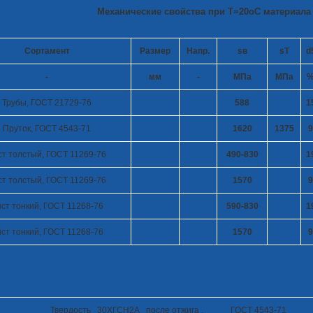
Механические свойства при Т=20
o
С материала
Сортамент
Размер
Напр.
s
в
s
T
d
-
мм
-
МПа
МПа
Трубы, ГОСТ 21729-76
588
1
Пруток, ГОСТ 4543-71
1620
1375
9
ст толстый, ГОСТ 11269-76
490-830
1
ст толстый, ГОСТ 11269-76
1570
9
ст тонкий, ГОСТ 11268-76
590-830
1
ст тонкий, ГОСТ 11268-76
1570
9
Твердость 30ХГСН2А после отжига , ГОСТ 4543-71