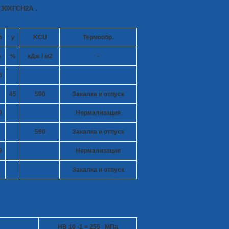
 30ХГСН2А .
5
y
KCU
Термообр.
%
%
кДж / м
2
-
5
45
590
Закалка и отпуск
9
Нормализация
590
Закалка и отпуск
9
Нормализация
Закалка и отпуск
HB 10
-1
= 255 МПа