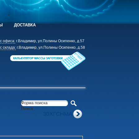
Ы
ДОСТАВКА
с офиса:
г.Владимир, ул.Полины Осипенко, д.57
с склада:
г.Владимир, ул.Полины Осипенко, д.58
Форма поиска
Поиск
30ХГСНМА