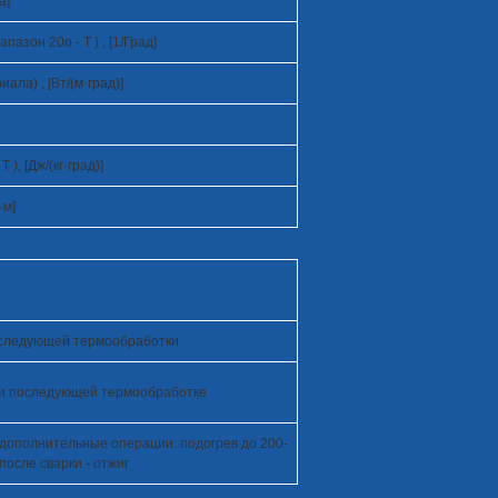
а]
апазон 20
o
- T ) , [1/Град]
ла) , [Вт/(м·град)]
 T ), [Дж/(кг·град)]
·м]
последующей термообработки
. и последующей термообработке
 дополнительные операции: подогрев до 200-
после сварки - отжиг