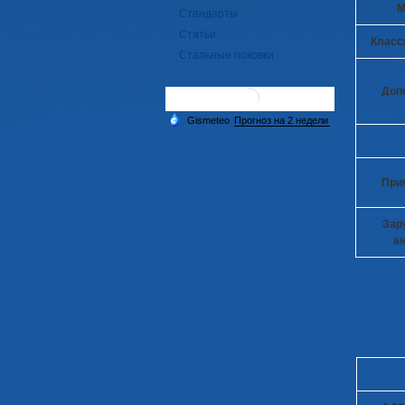
М
Стандарты
Статьи
Класс
Стальные поковки
Доп
При
Зар
ан