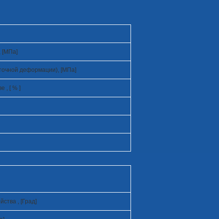
 [МПа]
точной деформации), [МПа]
, [ % ]
ства , [Град]