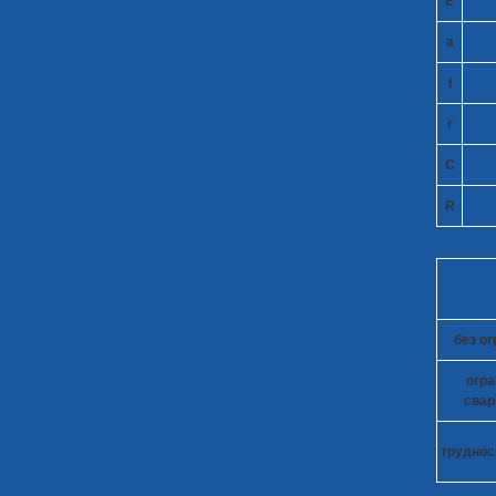
E
a
l
r
C
R
без о
огр
свар
труднос