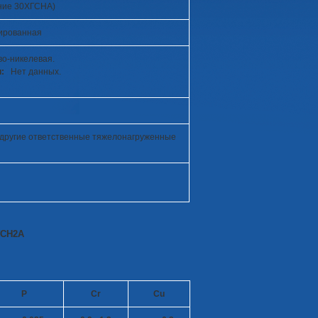
ние 30ХГСНА)
гированная
во-никелевая.
и:
Нет данных.
и другие ответственные тяжелонагруженные
ГСН2А
P
Cr
Cu