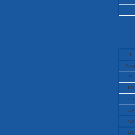
T
Град
20
100
200
300
400
500