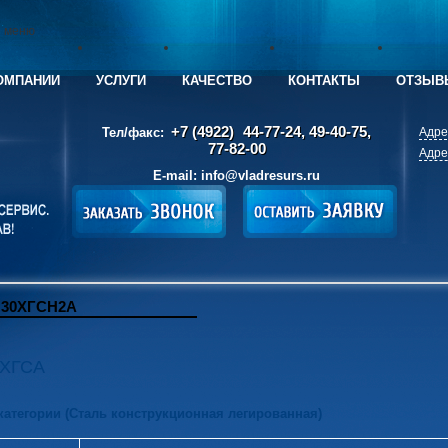
е меню
ОМПАНИИ
УСЛУГИ
КАЧЕСТВО
КОНТАКТЫ
ОТЗЫВ
+7 (4922)
44-77-24, 49-40-75,
Тел/факс:
Адре
77-82-00
Адре
E-mail:
info@vladresurs.ru
 30ХГСН2А
0ХГСА
 категории (Сталь конструкционная легированная)