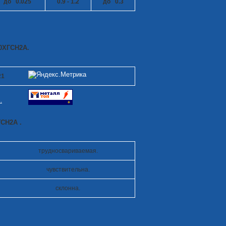
до 0.025
0.9 - 1.2
до 0.3
30ХГСН2А.
21
.
СН2А .
трудносвариваемая.
чувствительна.
склонна.