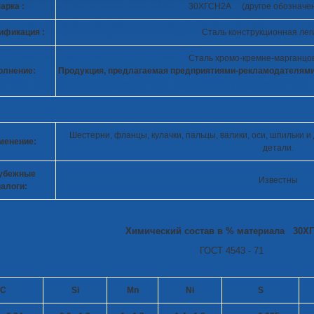
арка :
30ХГСН2А (другое обозначе
ификация :
Сталь конструкционная ле
Сталь хромо-кремне-марганцо
олнение:
Продукция, предлагаемая предприятиями-рекламодателям
Шестерни, фланцы, кулачки, пальцы, валики, оси, шпильки 
менение:
детали.
убежные
Известны
алоги:
Химический состав в % материала 30Х
ГОСТ 4543 - 71
C
Si
Mn
Ni
S