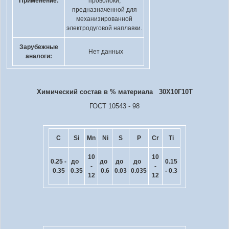
Применение:
проволоки,
предназначенной для
механизированной
электродуговой наплавки.
Зарубежные
Нет данных
аналоги:
Химический состав в % материала 30Х10Г10Т
ГОСТ 10543 - 98
C
Si
Mn
Ni
S
P
Cr
Ti
10
10
0.25 -
до
до
до
до
0.15
-
-
0.35
0.35
0.6
0.03
0.035
- 0.3
12
12