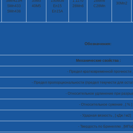
SMn423H
35M5
150M36
1.1170
28Mn6
30Mn2
SMn433
40M5
En15
28Mn6
C28Mn
SMn438
En15A
Обозначения:
Механические свойства :
- Предел кратковременной прочности ,
- Предел пропорциональности (предел текучести для оста
- Относительное удлинение при разрыве 
- Относительное сужение , [ % ]
- Ударная вязкость , [ кДж / м
2
]
- Твердость по Бринеллю , [МПа]