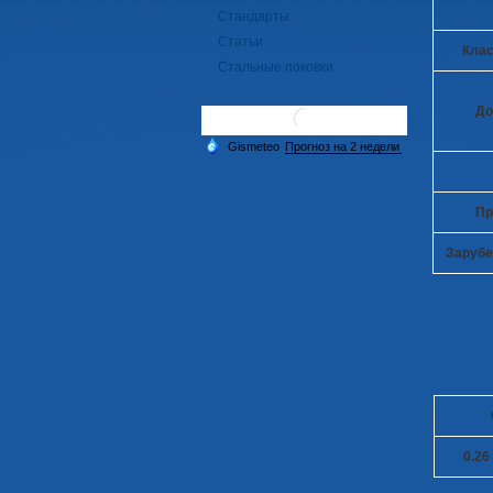
Стандарты
Статьи
Клас
Стальные поковки
До
Пр
Зарубе
0.26 