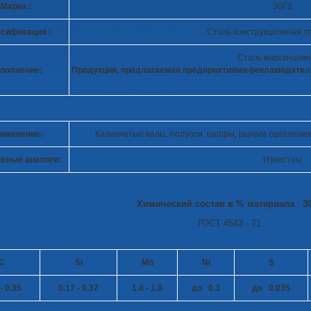
Марка :
30Г2
сификация :
Сталь конструкционная л
Сталь марганцови
полнение:
Продукция, предлагаемая предприятиями-рекламодате
именение:
Коленчатые валы, полуоси, цапфы, рычаги сцеплени
жные аналоги:
Известны
Химический состав в % материала 3
ГОСТ 4543 - 71
C
Si
Mn
Ni
S
- 0.35
0.17 - 0.37
1.4 - 1.8
до 0.3
до 0.035