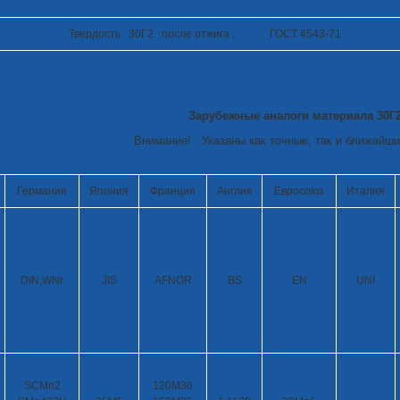
Твердость 30Г2 после отжига , ГОСТ 4543-71
Зарубежные аналоги материала 30Г
Внимание! Указаны как точные, так и ближайши
Германия
Япония
Франция
Англия
Евросоюз
Италия
DIN,WNr
JIS
AFNOR
BS
EN
UNI
SCMn2
120M36