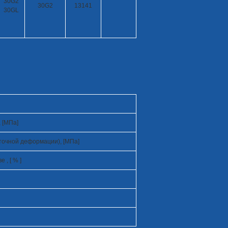
30G2
30G2
13141
30GL
 [МПа]
точной деформации), [МПа]
, [ % ]