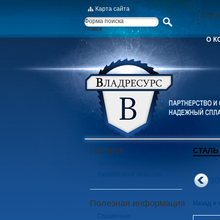
Карта сайта
Главно
Форма поиска
Поиск
О К
Галереи
СТАЛЬ 
Цех порезки
Лаборатория качества
30
Полезная информация
Назад к
Справочник