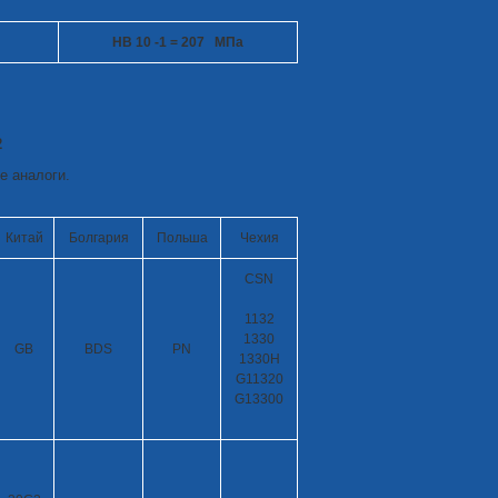
HB 10
-1
= 207 МПа
2
е аналоги.
Китай
Болгария
Польша
Чехия
CSN
1132
1330
GB
BDS
PN
1330H
G11320
G13300