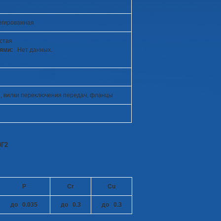
егированная
стая
лями:
Нет данных.
я, вилки переключения передач, фланцы
0Г2
P
Cr
Cu
до 0.035
до 0.3
до 0.3