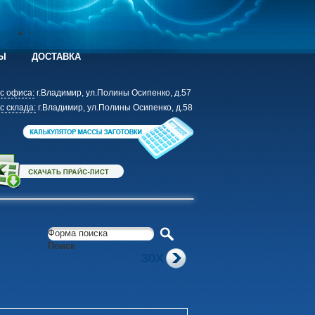
Ы
ДОСТАВКА
с офиса:
г.Владимир, ул.Полины Осипенко, д.57
с склада:
г.Владимир, ул.Полины Осипенко, д.58
Форма поиска
Поиск
30Х