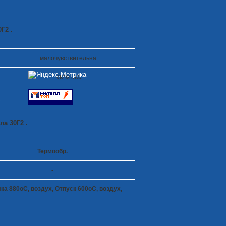
Г2 .
малочувствительна.
склонна.
.
ла 30Г2 .
Термообр.
-
ка 880
o
C, воздух, Отпуск 600
o
C, воздух,