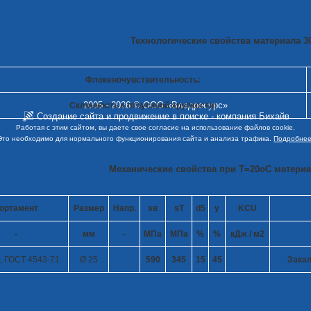
Технологические свойства материала 30
Флокеночувствительность:
2005 - 2026 © ООО «Владресурс»
Склонность к отпускной хрупкости:
Создание сайта
и
продвижение в поиске
- компания Бихайв
Работая с этим сайтом, вы даете свое согласие на использование файлов cookie.
Это необходимо для нормального функционирования сайта и анализа трафика.
Подробнее
Механические свойства при Т=20
o
С материа
ортамент
Размер
Напр.
s
в
s
T
d
5
y
KCU
-
мм
-
МПа
МПа
%
%
кДж / м
2
, ГОСТ 4543-71
Ø 25
590
345
15
45
Закал