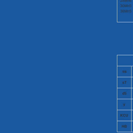
28Mn6
30Mn5
36Mn5
s
в
s
T
d
5
y
KCU
HB