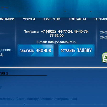
е меню
ОМПАНИИ
УСЛУГИ
КАЧЕСТВО
КОНТАКТЫ
ОТЗЫВ
+7 (4922)
44-77-24, 49-40-75,
Тел/факс:
Адре
77-82-00
Адре
E-mail:
info@vladresurs.ru
30Г2
Г
 категории (Сталь конструкционная легированная)