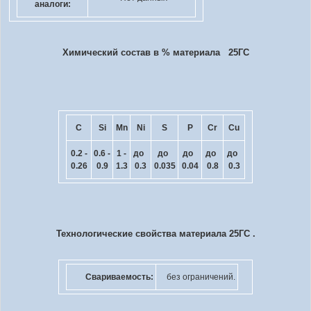
аналоги:
Химический состав в % материала 25ГС
C
Si
Mn
Ni
S
P
Cr
Cu
0.2 -
0.6 -
1 -
до
до
до
до
до
0.26
0.9
1.3
0.3
0.035
0.04
0.8
0.3
Технологические свойства материала 25ГС .
Свариваемость:
без ограничений.