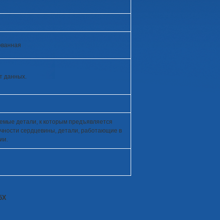
ованная
 данных.
туемые детали, к которым предъявляется
чности сердцевины, детали, работающие в
ии.
5Х