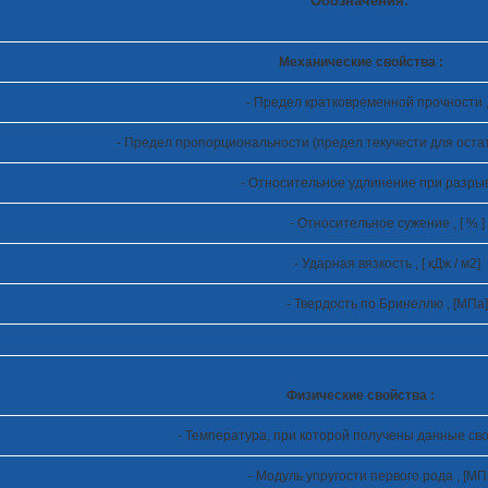
Обозначения:
Механические свойства :
- Предел кратковременной прочности ,
- Предел пропорциональности (предел текучести для оста
- Относительное удлинение при разрыве 
- Относительное сужение , [ % ]
- Ударная вязкость , [ кДж / м
2
]
- Твердость по Бринеллю , [МПа]
Физические свойства :
- Температура, при которой получены данные свой
- Модуль упругости первого рода , [МП