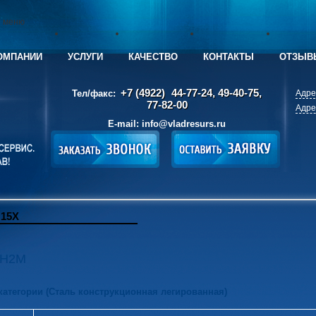
е меню
ОМПАНИИ
УСЛУГИ
КАЧЕСТВО
КОНТАКТЫ
ОТЗЫВ
+7 (4922)
44-77-24, 49-40-75,
Тел/факс:
Адре
77-82-00
Адре
E-mail:
info@vladresurs.ru
15Х
5Н2М
 категории (Сталь конструкционная легированная)