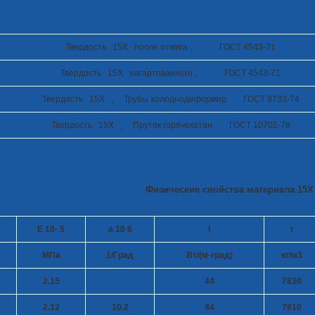
Твердость 15Х после отжига , ГОСТ 4543-71
Твердость 15Х нагартованного , ГОСТ 4543-71
Твердость 15Х , Трубы холоднодеформир. ГОСТ 8733-74
Твердость 15Х , Пруток горячекатан. ГОСТ 10702-78
Физические свойства материала 15Х 
E 10
- 5
a 10
6
l
r
МПа
1/Град
Вт/(м·град)
кг/м
3
2.15
44
7830
2.12
10.2
44
7810