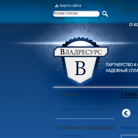
Карта сайта
Главно
Форма поиска
Поиск
О К
Галереи
СТАЛЬ 
Цех порезки
Лаборатория качества
1
Полезная информация
Назад к
Справочник