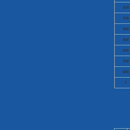
200
300
400
500
600
700
800
T