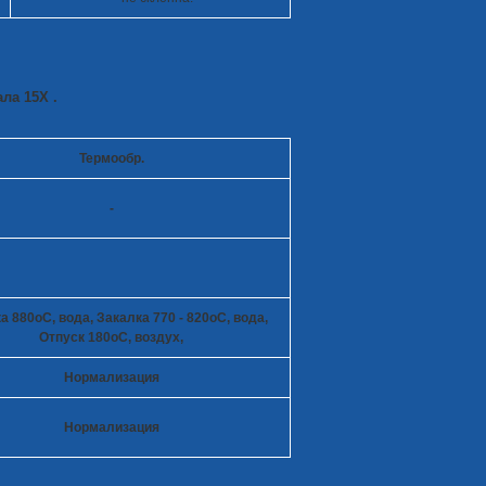
ла 15Х .
Термообр.
-
а 880
o
C, вода, Закалка 770 - 820
o
C, вода,
Отпуск 180
o
C, воздух,
Нормализация
Нормализация