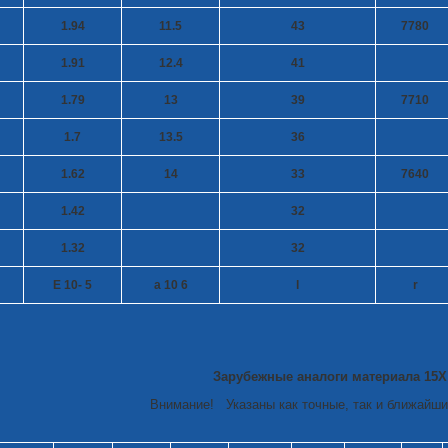
1.94
11.5
43
7780
1.91
12.4
41
1.79
13
39
7710
1.7
13.5
36
1.62
14
33
7640
1.42
32
1.32
32
E 10
- 5
a 10
6
l
r
Зарубежные аналоги материала 15Х
Внимание! Указаны как точные, так и ближайши