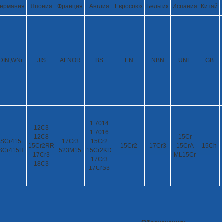
Германия
Япония
Франция
Англия
Евросоюз
Бельгия
Испания
Китай
DIN,WNr
JIS
AFNOR
BS
EN
NBN
UNE
GB
1.7014
12C3
1.7016
12C8
15Cr
SCr415
17Cr3
15Cr2
15Cr2RR
15Cr2
17Cr3
15CrA
15Ch
SCr415H
523M15
15Cr2KD
17Cr3
ML15Cr
17Cr3
18C3
17CrS3