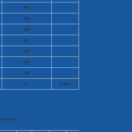
508
525
538
567
588
626
706
C
R 10
9
е аналоги.