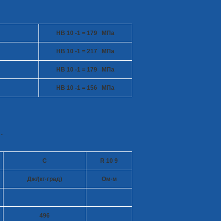
HB 10
-1
= 179 МПа
HB 10
-1
= 217 МПа
HB 10
-1
= 179 МПа
HB 10
-1
= 156 МПа
.
C
R 10
9
Дж/(кг·град)
Ом·м
496