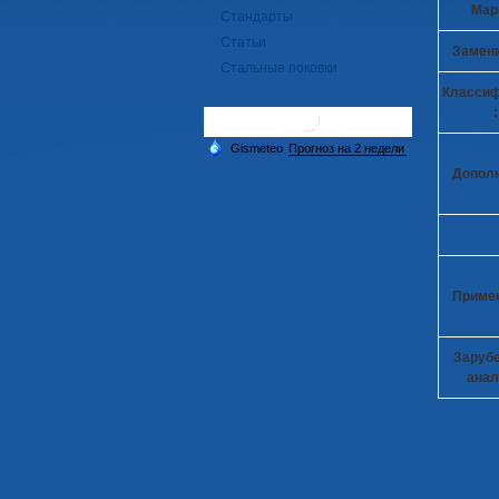
Марк
Стандарты
Статьи
Замени
Стальные поковки
Класси
:
Дополн
Приме
Заруб
анал