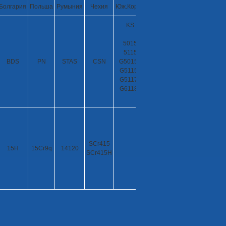
Болгария
Польша
Румыния
Чехия
Юж.Корея
KS
5015
5115
BDS
PN
STAS
CSN
G50150
G51150
G51170
G61180
SCr415
15H
15Cr9q
14120
SCr415H