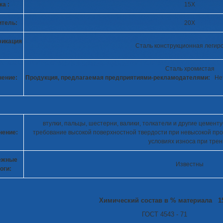
а :
15Х
тель:
20Х
фикация
Сталь конструкционная легир
Сталь хромистая
ение:
Продукция, предлагаемая предприятиями-рекламодателями:
Нет
втулки, пальцы, шестерни, валики, толкатели и другие цемен
нение:
требование высокой поверхностной твердости при невысокой про
условиях износа при трен
ежные
Известны
оги:
Химический состав в % материала 1
ГОСТ 4543 - 71