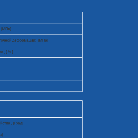
 [МПа]
точной деформации), [МПа]
, [ % ]
ства , [Град]
а]