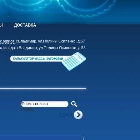
Ы
ДОСТАВКА
с офиса:
г.Владимир, ул.Полины Осипенко, д.57
с склада:
г.Владимир, ул.Полины Осипенко, д.58
Форма поиска
Поиск
15ХА